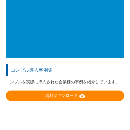
コンプル導入事例集
コンプルを実際に導入された企業様の事例を紹介しています。
cloud_download
資料ダウンロード