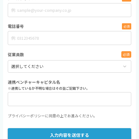
電話番号
必須
従業員数
必須
keyboard_arrow_down
連携ベンチャーキャピタル名
※連携しているか不明な場合はその旨ご記載下さい。
プライバシーポリシー
に同意の上でお進みください。
入力内容を送信する