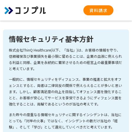
資料請求
情報セキュリティ基本方針
株式会社ThinQ Healthcare(以下、「当社」)は、お客様の情報を守り、
信頼確保及び事業損失を最小限に留めることは、企業の血液に例えられ
る利益と同様、企業を永続的に繁栄させるための経営上の最重要事項だ
と考えています。
一般的に、情報セキュリティをディフェンス、事業の推進と拡大をオフ
ェンスとすると、両者は二律背反の関係で例えらえることが多いと思い
ます。しかし、顧客満足度の向上を目指してオフェンス面を強化するこ
とと、お客様が安心してサービスを享受できるようにディフェンス面を
強化することは、両輪であるというのが当社の考えです。
また昨今の度重なる情報セキュリティに関するインシデントは、当社に
とっても「対岸の火事」ではなく、インシデントの数だけ当社の「経
験」、そして「学び」として還元していくべきだと考えています。