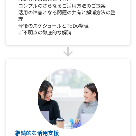
コンプルのさらなるご活用方法のご提案
活用の障害となる問題の共有と解消方法の整
理
今後のスケジュールとToDo整理
ご不明点の徹底的な解消
arrow_downward
継続的な活用支援