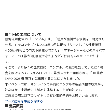
■今回の出展について
督促自動化SaaS「コンプル」は、「社員が面倒がる依頼を、絶対やら
せる。」をコンセプトに2023年10月に正式リリースし「人件費年間
4,000万円相当のコスト削減ができた」「マネージャーなどのハイパフ
ォーマーの工数が7割削減できた」などご好評をいただいておりま
す。
そこで、より多くの企業様に「コンプル」の魅力を知っていただく機
会を設けるべく、2月25日~27日に幕張メッセで開催される「DX 総合
EXPO 2026 春 東京」に出展することにいたしました。
本イベントでは、オンラインで事前にコンプルの製品情報の収集が可
能なほか、来場時には製品を体験することが可能です。
ご来場の際は以下のサイトよりぜひ事前予約をお願いいたします。
ブース訪問を事前予約する
■出展概要