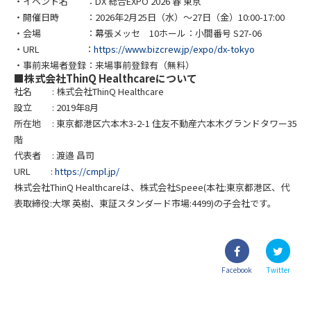
・イベント名 ：DX 総合EXPO 2026 春 東京
・開催日時 ：2026年2月25日（水）～27日（金）10:00-17:00
・会場 ：幕張メッセ 10ホール：小間番号 S27-06
・URL ：
https://www.bizcrew.jp/expo/dx-tokyo
・事前来場者登録：来場事前登録有（無料）
■株式会社ThinQ Healthcareについて
社名 : 株式会社ThinQ Healthcare
設立 : 2019年8月
所在地 : 東京都港区六本木3-2-1 住友不動産六本木グランドタワー35
階
代表者 : 渡邉 昌司
URL :
https://cmpl.jp/
株式会社ThinQ Healthcareは、株式会社Speee(本社:東京都港区、代
表取締役:大塚 英樹、東証スタンダード市場:4499)の子会社です。
Facebook
Twitter