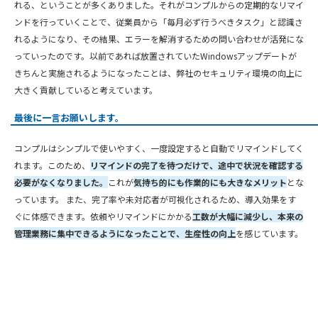
れる、ということが多くありました。それがコンプルからの定期的なリマイ
ンドを行っていくことで、従業員から「毎月必ず行うべきタスク」と認識さ
れるようになり、その結果、エラーを解消するための問い合わせが活発にな
っていったのです。以前であれば放置されていたWindowsアップデートが
きちんと実施されるようになったことは、弊社のセキュリティ環境の向上に
大きく貢献していると考えています。
最後に一言お願いします。
コンプルはシンプルで使いやすく、一度設定すると自動でリマインドしてく
れます。このため、
リマインドの完了を待つだけで、途中で状況を確認する
必要がなくなりました。
これが
気持ち的にも作業的にも大きなメリット
とな
っています。 また、完了率や未対応者が可視化されるため、導入効果をす
ぐに体感できます。依頼やリマインドにかかる
工数が大幅に減少し、本来の
管理業務に集中できるようになったことで、生産性の向上
を感じています。