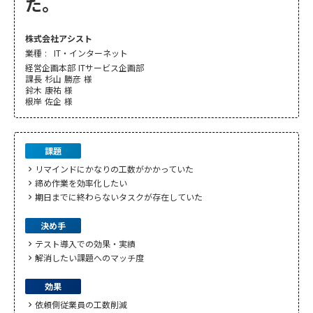
た。
株式会社アシスト
業種 :
IT・インターネット
経営企画本部 ITサービス企画部
課長 杉山 勝彦 様
鈴木 康祐 様
根岸 佐企 様
課題
リマインドにかなりの工数がかかっていた
chevron_right
締め作業を効率化したい
chevron_right
期日までに終わらないタスクが存在していた
chevron_right
決め手
テスト導入での効果・実績
chevron_right
解消したい課題へのマッチ度
chevron_right
効果
依頼側従業員の工数削減
chevron_right