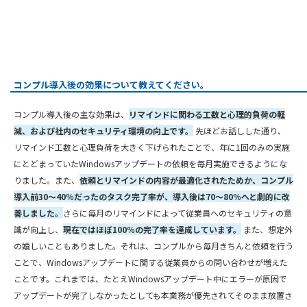
コンプル導入後の効果について教えてください。
コンプル導入後の主な効果は、
リマインドに関わる工数と心理的負荷の軽
減、および社内のセキュリティ環境の向上です。
先ほどお話しした通り、
リマインド工数と心理負荷を大きく下げられたことで、年に1回のみの実施
にとどまっていたWindowsアップデートの依頼を毎月実施できるようにな
りました。また、
依頼とリマインドの内容が最適化されたためか、コンプル
導入前30～40％だったのタスク完了率が、導入後は70～80％へと劇的に改
善しました。
さらに毎月のリマインドによって従業員へのセキュリティの意
識が向上し、
現在ではほぼ100％の完了率を達成しています。
また、想定外
の嬉しいこともありました。それは、コンプルから毎月きちんと依頼を行う
ことで、Windowsアップデートに関する従業員からの問い合わせが増えた
ことです。これまでは、たとえWindowsアップデート中にエラーが原因で
アップデートが完了しなかったとしても本業務が優先されてそのまま放置さ