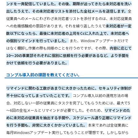
ンドを一斉配信していました。その後、期限が迫ってきたら未対応者を洗い
出したうえで、その未対応者リストを添付した全社メールを送信します。
全
従業員へのメールにわざわざ未対応者リストを添付するのは、未対応従業員
への危機感醸成の意図があります。それを繰り返したうえで
未対応者が一定
数以下になったら、最後に未対応者の上司をCcに入れた上で、未対応者へ
の個別リマインドを行っていました。
また、Windowアップデートだけで
はなく棚卸し作業の際も同様のことを行うのですが、その際、
内容に応じて
10～20の事業部それぞれに個別に依頼を行う必要があるなど、より手間を
かけて依頼を行う必要がありました。
コンプル導入前の課題を教えてください。
リマインドに関わる工数があまりに大きかったために、セキュリティ体制が
不十分になってしまっていたことです。
コンプル導入以前の運用方法の場
合、対応しない一部の従業員にタスクを完了してもらうためには、最大で5
～6回の全社メールとリマインドが必要でした。そのため、
リマインドのた
めに未対応の従業員を抽出する手間や、スケジュール通り正確にリマインド
を行う手間も、非常に大きくかかっていました。
本来であれば全従業員に
毎月Windowsアップデート実行してもらうことが理想です。しかしながら