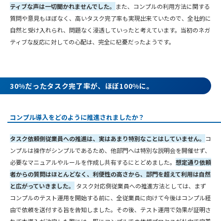
ティブな声は一切聞かれませんでした。
また、コンプルの利用方法に関する
質問や意見もほぼなく、高いタスク完了率も実現出来ていたので、全社的に
自然と受け入れられ、問題なく浸透していったと考えています。当初のネガ
ティブな反応に対しての心配は、完全に杞憂だったようです。
30%だったタスク完了率が、ほぼ100%に。
コンプル導入をどのように推進されましたか？
タスク依頼側従業員への推進は、実はあまり特別なことはしていません。
コ
ンプルは操作がシンプルであるため、他部門へは特別な説明会を開催せず、
必要なマニュアルやルールを作成し共有するにとどめました。
想定通り依頼
者からの質問はほとんどなく、利便性の高さから、部門を超えて利用は自然
と広がっていきました。
タスク対応側従業員への推進方法としては、まず
コンプルのテスト運用を開始する前に、全従業員に向けて今後はコンプル経
由で依頼を送付する旨を告知しました。その後、テスト運用で効果が証明さ