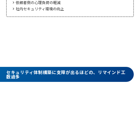
依頼者側の心理負荷の軽減
chevron_right
社内セキュリティ環境の向上
chevron_right
セキュリティ体制構築に支障が出るほどの、リマインド工
数過多