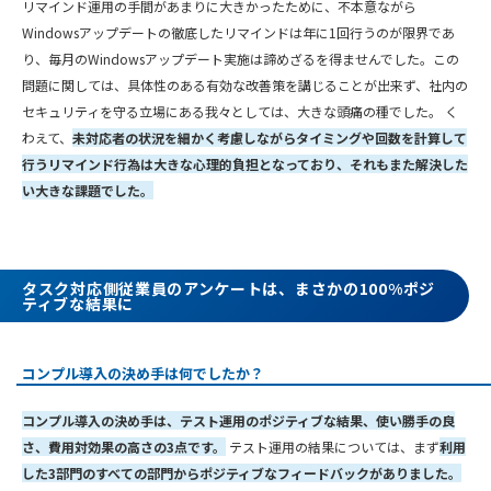
リマインド運用の手間があまりに大きかったために、不本意ながら
Windowsアップデートの徹底したリマインドは年に1回行うのが限界であ
り、毎月のWindowsアップデート実施は諦めざるを得ませんでした。この
問題に関しては、具体性のある有効な改善策を講じることが出来ず、社内の
セキュリティを守る立場にある我々としては、大きな頭痛の種でした。 く
わえて、
未対応者の状況を細かく考慮しながらタイミングや回数を計算して
行うリマインド行為は大きな心理的負担となっており、それもまた解決した
い大きな課題でした。
タスク対応側従業員のアンケートは、まさかの100%ポジ
ティブな結果に
コンプル導入の決め手は何でしたか？
コンプル導入の決め手は、テスト運用のポジティブな結果、使い勝手の良
さ、費用対効果の高さの3点です。
テスト運用の結果については、まず
利用
した3部門のすべての部門からポジティブなフィードバックがありました。