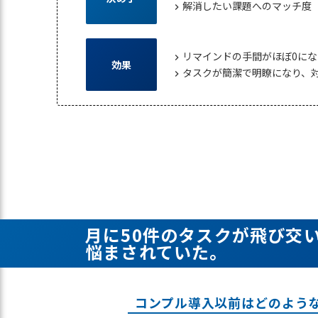
解消したい課題へのマッチ度
chevron_right
リマインドの手間がほぼ0にな
chevron_right
効果
タスクが簡潔で明瞭になり、
chevron_right
月に50件のタスクが飛び交
悩まされていた。
コンプル導入以前はどのよう