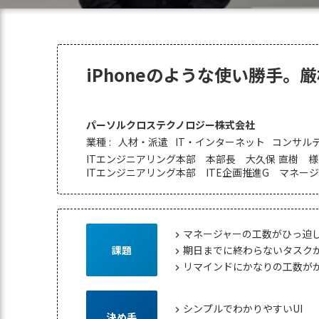
iPhoneのような使い勝手。
パーソルクロステクノロジー株式会社
業種 :
人材・派遣
IT・インターネット
コンサル
ITエンジニアリング本部 本部長 大久保 直樹 様
ITエンジニアリング本部 ITE企画推進G マネー
マネージャーの工数がひっ迫
chevron_right
期日までに終わらないタスク
課題
chevron_right
リマインドにかなりの工数が
chevron_right
シンプルでわかりやすいUI
chevron_right
決め手