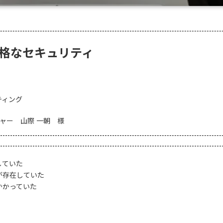
厳格なセキュリティ
ティング
ジャー 山際 一朝 様
していた
が存在していた
かかっていた