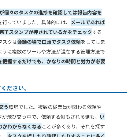
が個々のタスクの進捗を確認しては報告内容を
を行っていました。具体的には、
メールであれば
では完了スタンプが押されているかをチェック
する
タスクは
会議の場で口頭でタスク依頼
をしてしま
ように複数のツールや方法が混在する管理方法で
を把握するだけでも、かなりの時間と労力が必要
てください。
交う
環境でした。複数の従業員が関わる依頼や
クが飛び交う中で、依頼する側もされる側も、
い
のかわからなくなる
ことが多くあり、それを探す
た、
タスクを探したり確認したりすることに多く