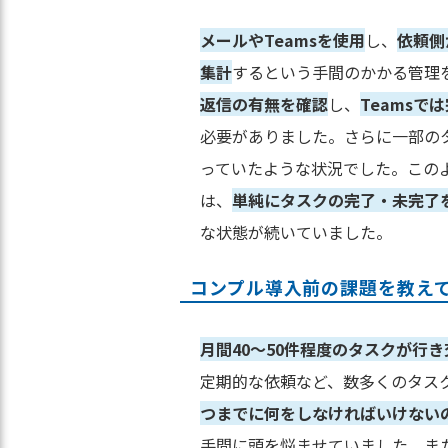
メールやTeamsを使用
し、
依頼側
集計
するという手間のかかる管理
返信の有無を確認
し、
Teams
必要がありました。さらに一部の
っていたような状況でした。この
は、
単純にタスクの完了・未完了
な状態が続いていました。
コンプル導入前の課題を教え
月間40～50件程度のタスクが行き
定期的な依頼など、数多くのタス
つまでに何をしなければいけない
手間に頭を悩ませていました。ま