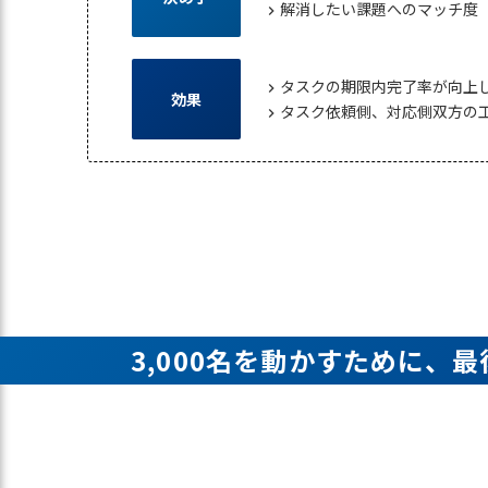
解消したい課題へのマッチ度
chevron_right
タスクの期限内完了率が向上
chevron_right
効果
タスク依頼側、対応側双方の
chevron_right
3,000名を動かすために、