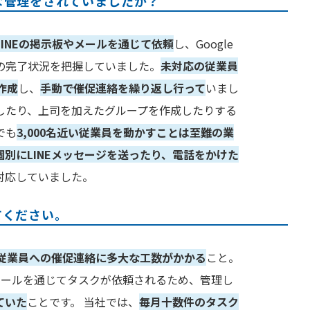
な管理をされていましたか？
LINEの掲示板やメールを通じて依頼
し、Google
の完了状況を把握していました。
未対応の従業員
作成
し、
手動で催促連絡を繰り返し行って
いまし
したり、上司を加えたグループを作成したりする
でも
3,000名近い従業員を動かすことは至難の業
個別にLINEメッセージを送ったり、電話をかけた
対応していました。
てください。
従業員への催促連絡に多大な工数がかかる
こと。
ツールを通じてタスクが依頼されるため、管理し
ていた
ことです。 当社では、
毎月十数件のタスク