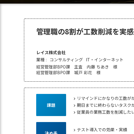
管理職の8割が工数削減を実感
レイス株式会社
業種 :
コンサルティング
IT・インターネット
経営管理部BPO課 主査 内藤 ちあき 様
経営管理部BPO課 城戸 彩花 様
リマインドにかなりの工数が
chevron_right
期日までに終わらないタスク
課題
chevron_right
従業員の業務工数を削減した
chevron_right
テスト導入での効果・実績
chevron_right
決め手