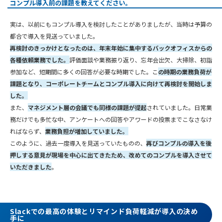
コンプル導入前の課題を教えてください。
実は、以前にもコンプル導入を検討したことがありましたが、当時は予算の
都合で導入を見送っていました。
再検討のきっかけとなったのは、年末年始に集中するバックオフィスからの
各種依頼業務でした。
評価面談や業務振り返り、忘年会出欠、大掃除、初詣
参加など、短期間に多くの回答が必要な時期でした。こ
の時期の業務負荷が
課題となり、コーポレートチームとコンプル導入に向けて再検討を開始しま
した。
また、
マネジメント層の会議でも同様の課題が提起
されていました。日常業
務だけでも多忙な中、アンケートへの回答やアワードの投票までこなさなけ
ればならず、
業務負担が増加していました。
このように、過去一度導入を見送っていたものの、
再びコンプルの導入を後
押しする意見が現場を中心に出てきたため、改めてのコンプルを導入させて
いただきました
。
Slackでの最高の体験とリマインド負荷軽減が導入の決め
手に