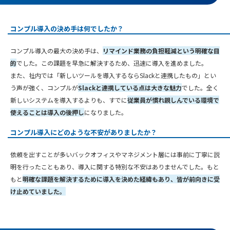
コンプル導入の決め手は何でしたか？
コンプル導入の最大の決め手は、
リマインド業務の負担軽減という明確な目
的
でした。この課題を早急に解決するため、迅速に導入を進めました。
また、社内では「新しいツールを導入するならSlackと連携したもの」とい
う声が強く、コンプルが
Slackと連携している点は大きな魅力
でした。全く
新しいシステムを導入するよりも、すでに
従業員が慣れ親しんでいる環境で
使えることは導入の後押し
になりました。
コンプル導入にどのような不安がありましたか？
依頼を出すことが多いバックオフィスやマネジメント層には事前に丁寧に説
明を行ったこともあり、導入に関する特別な不安はありませんでした。もと
もと
明確な課題を解決するために導入を決めた経緯もあり、皆が前向きに受
け止めていました。