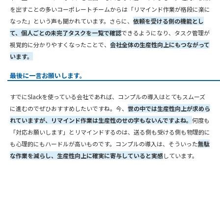
を出すことの多いコーポレートチームからは「リマインド作業が格段に楽に
なった」という声も聞かれています。さらに、
依頼を受ける側の機能とし
て、個人ごとの未完了タスクを一覧で確認
できるようになり、タスク管理が
視覚的に分かりやすくなったことで、
会社全体の生産性向上にもつながって
います。
最後に一言お願いします。
すでにSlackを使っている会社であれば、コンプルの導入はとてもスムーズ
に進むのでぜひおすすめしたいですね。今、
世の中では生産性向上が求めら
れていますが、リマインド作業は生産性のせの字もないんですよね。
何度も
「対応お願いします」とリマインドするのは、送る側も受ける側も物理的に
も心理的にもハードルが高いものです。コンプルの導入は、そういった
無駄
な作業を減らし、生産性向上に確実に寄与していると実感
しています。