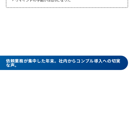
chevron_right
依頼業務が集中した年末。社内からコンプル導入への切実
な声。