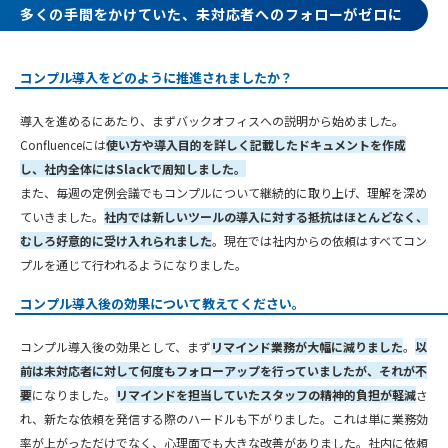
多くの手間をかけていた、未対応者へのフォローがゼロに
コンプル導入をどのように推進されましたか？
導入を進めるにあたり、まずバックオフィスへの説明から始めました。
Confluenceには
使い方や導入目的を詳しく記載したドキュメントを作成
し、社内全体にはSlackで周知しました。
また、毎週の定例会議でもコンプルについて継続的に取り上げ、理解を深め
ていきました。
社内では新しいツールの導入に対する抵抗はほとんどなく、
むしろ好意的に受け入れられました
。現在では社内からの依頼はすべてコン
プルを通じて行われるようになりました。
コンプル導入後の効果について教えてください。
コンプル導入後の効果として、まず
リマインド業務が大幅に減りました
。
以
前は未対応者に対して何度もフォローアップを行っていましたが、それが不
要
になりました。
リマインドを担当していたスタッフの精神的負担が軽減
さ
れ、新たな依頼を発信する際のハードルも下がりました。これは単に業務効
率が上がっただけでなく、心理面でも大きな改善がありました。社内に依頼