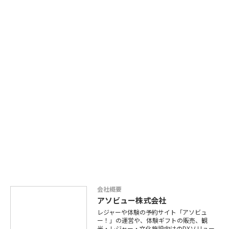
会社概要
アソビュー株式会社
レジャーや体験の予約サイト「アソビュ
ー！」の運営や、体験ギフトの販売、観
光・レジャー・文化施設向けのDXソリュー