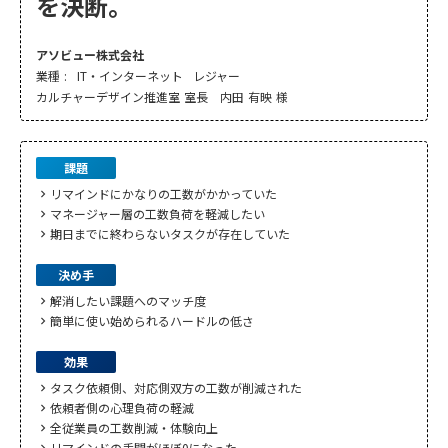
を決断。
アソビュー株式会社
業種 :
IT・インターネット
レジャー
カルチャーデザイン推進室 室長 内田 有映 様
課題
リマインドにかなりの工数がかかっていた
chevron_right
マネージャー層の工数負荷を軽減したい
chevron_right
期日までに終わらないタスクが存在していた
chevron_right
決め手
解消したい課題へのマッチ度
chevron_right
簡単に使い始められるハードルの低さ
chevron_right
効果
タスク依頼側、対応側双方の工数が削減された
chevron_right
依頼者側の心理負荷の軽減
chevron_right
全従業員の工数削減・体験向上
chevron_right
リマインドの手間がほぼ0になった